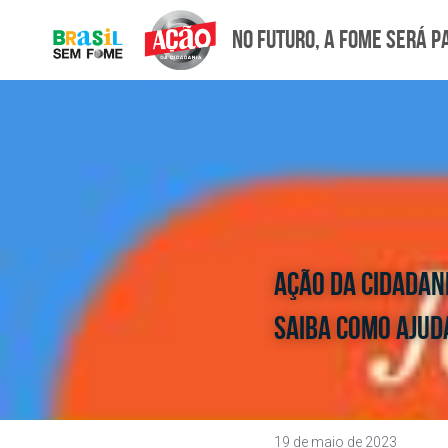
No futuro, a fome será p
Ação da Cidadan
saiba como ajud
19 de maio de 2023