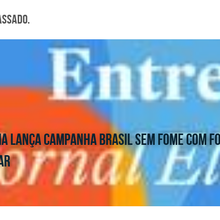
assado.
ia lança campanha Brasil sem Fome com fo
ar