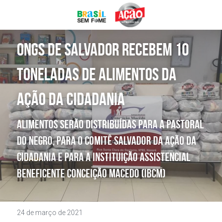
DOE AGORA
ONGs de Salvador recebem 10 
toneladas de alimentos da 
Ação da Cidadania
Alimentos serão distribuídas para a Pastoral 
do Negro, para o Comitê Salvador da Ação da 
Cidadania e para a Instituição Assistencial 
Beneficente Conceição Macedo (IBCM)
24 de março de 2021