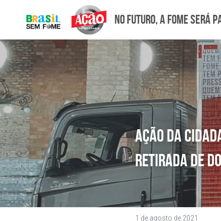
No futuro, a fome será p
Ação da Cidada
retirada de do
1 de agosto de 2021