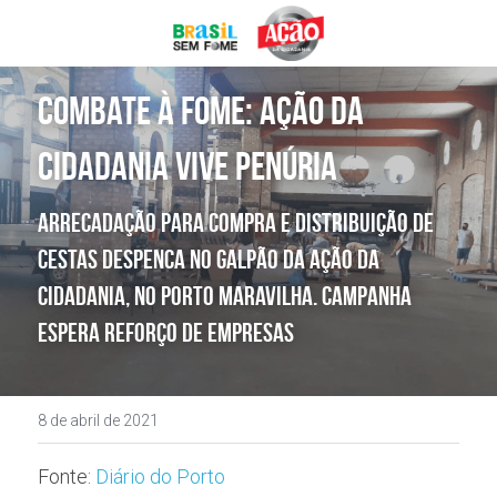
DOE AGORA
Combate à fome: Ação da 
Cidadania vive penúria
Arrecadação para compra e distribuição de 
cestas despenca no galpão da Ação da 
Cidadania, no Porto Maravilha. Campanha 
espera reforço de empresas
8 de abril de 2021
Fonte: 
Diário do Porto