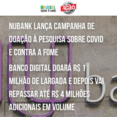
DOE AGORA
Nubank lança campanha de 
doação à pesquisa sobre covid 
e contra a fome
Banco digital doará R$ 1 
milhão de largada e depois vai 
repassar até R$ 4 milhões 
adicionais em volume 